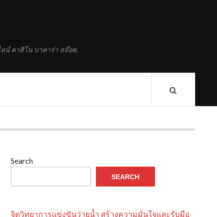
ลน์ คาสิโน บาคาร่า สล๊อต.
Search
SEARCH
จิตวิทยาการแข่งขันว่ายน้ำ สร้างความมั่นใจและรับมือ