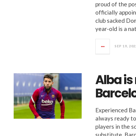
proud of the po
officially appoi
club sacked Do
year-old is a na
SEP 19, 202
Alba is
Barcelo
Experienced Bar
always ready to
players in the s
substitute. Barc