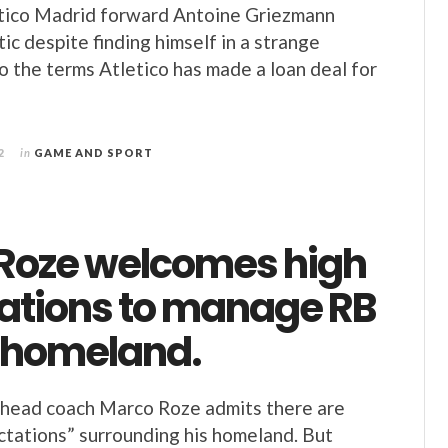
etico Madrid forward Antoine Griezmann
ic despite finding himself in a strange
to the terms Atletico has made a loan deal for
2
in
GAME AND SPORT
Roze welcomes high
ations to manage RB
g homeland.
 head coach Marco Roze admits there are
ctations” surrounding his homeland. But