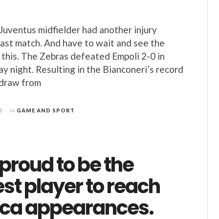
.
Juventus midfielder had another injury
past match. And have to wait and see the
this. The Zebras defeated Empoli 2-0 in
y night. Resulting in the Bianconeri’s record
 draw from
3
in
GAME AND SPORT
 proud to be the
st player to reach
rca appearances.