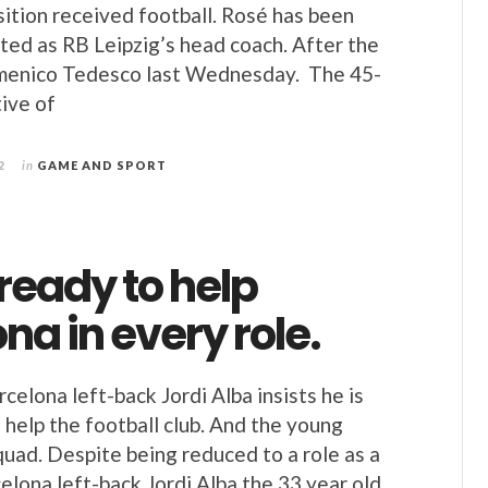
sition received football. Rosé has been
nted as RB Leipzig’s head coach. After the
menico Tedesco last Wednesday. The 45-
tive of
2
in
GAME AND SPORT
 ready to help
na in every role.
celona left-back Jordi Alba insists he is
 help the football club. And the young
quad. Despite being reduced to a role as a
elona left-back Jordi Alba the 33 year old