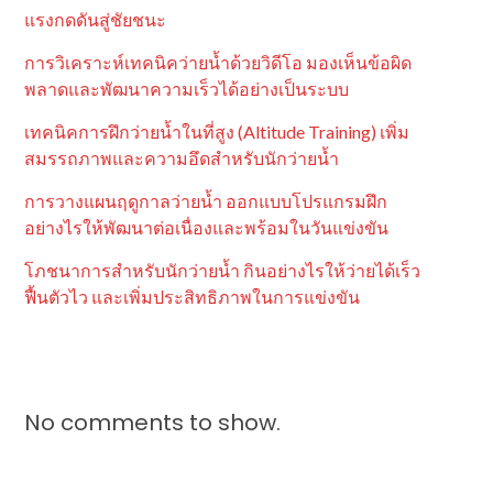
แรงกดดันสู่ชัยชนะ
การวิเคราะห์เทคนิคว่ายน้ำด้วยวิดีโอ มองเห็นข้อผิด
พลาดและพัฒนาความเร็วได้อย่างเป็นระบบ
เทคนิคการฝึกว่ายน้ำในที่สูง (Altitude Training) เพิ่ม
สมรรถภาพและความอึดสำหรับนักว่ายน้ำ
การวางแผนฤดูกาลว่ายน้ำ ออกแบบโปรแกรมฝึก
อย่างไรให้พัฒนาต่อเนื่องและพร้อมในวันแข่งขัน
โภชนาการสำหรับนักว่ายน้ำ กินอย่างไรให้ว่ายได้เร็ว
ฟื้นตัวไว และเพิ่มประสิทธิภาพในการแข่งขัน
No comments to show.