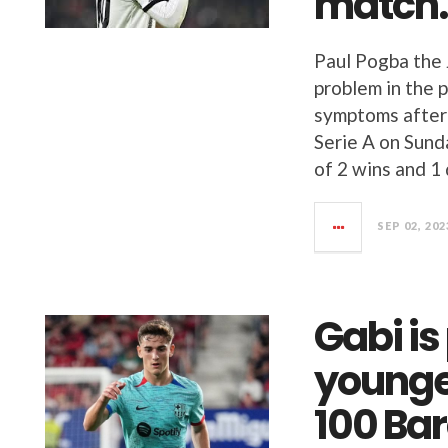
match
Paul Pogba the 
problem in the 
symptoms after 
Serie A on Sunda
of 2 wins and 1
SEP 02, 202
Gabi is
younge
100 Ba