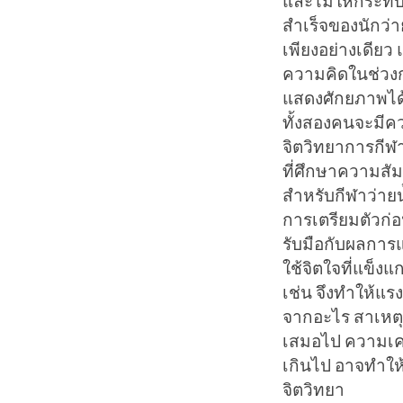
และไม่ให้กระท
สำเร็จของนักว่
เพียงอย่างเดียว
ความคิดในช่วงก
แสดงศักยภาพได้ด
ทั้งสองคนจะมีค
จิตวิทยาการกีฬ
ที่ศึกษาความสั
สำหรับกีฬาว่ายน้
การเตรียมตัวก่
รับมือกับผลการ
ใช้จิตใจที่แข็
เช่น จึงทำให้แร
จากอะไร สาเหตุท
เสมอไป ความเคร
เกินไป อาจทำให
จิตวิทยา