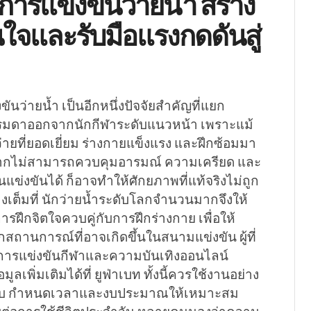
การแข่งขันว่ายน้ำ สร้าง
นใจและรับมือแรงกดดันสู่
ันว่ายน้ำ เป็นอีกหนึ่งปัจจัยสำคัญที่แยก
รรมดาออกจากนักกีฬาระดับแนวหน้า เพราะแม้
ายที่ยอดเยี่ยม ร่างกายแข็งแรง และฝึกซ้อมมา
่หากไม่สามารถควบคุมอารมณ์ ความเครียด และ
ข่งขันได้ ก็อาจทำให้ศักยภาพที่แท้จริงไม่ถูก
เต็มที่ นักว่ายน้ำระดับโลกจำนวนมากจึงให้
ฝึกจิตใจควบคู่กับการฝึกร่างกาย เพื่อให้
ุกสถานการณ์ที่อาจเกิดขึ้นในสนามแข่งขัน ผู้ที่
การแข่งขันกีฬาและความบันเทิงออนไลน์
ลเพิ่มเติมได้ที่ ยูฟ่าเบท ทั้งนี้ควรใช้งานอย่าง
ชอบ กำหนดเวลาและงบประมาณให้เหมาะสม