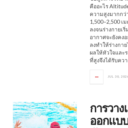
คืออะไร Altitude
ความสูงมากกว่าร
1,500–2,500 เม
ลงจนร่างกายเริ่
อากาศจะยังคงอย
ลงทำให้ร่างกายไ
ผลให้หัวใจและ
ที่สูงจึงได้รับค
JUL 30, 202
การวางแ
ออกแบบโ