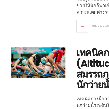
ช่วยให้นักกีฬาเ
ความแตกต่างระห
JUL 31, 202
เทคนิคกา
(Altitud
สมรรถภ
นักว่ายน
เทคนิคการฝึกว่าย
นักว่ายน้ำระดั