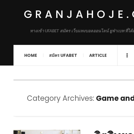
GRANJAHOJE
ทางเข้า UFABET สมัคร เว็บแทงบอลออนไลน์ ยูฟ่าเบท ที่ได
HOME
สมัคร UFABET
ARTICLE
Category Archives:
Game and