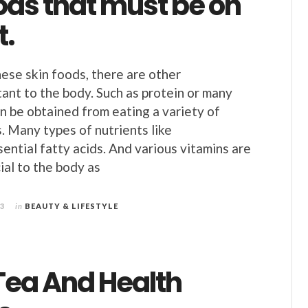
ods that must be on
t.
hese skin foods, there are other
tant to the body. Such as protein or many
an be obtained from eating a variety of
. Many types of nutrients like
ential fatty acids. And various vitamins are
ial to the body as
23
in
BEAUTY & LIFESTYLE
Tea And Health