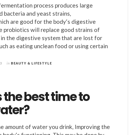
ermentation process produces large
 bacteria and yeast strains,
which are good for the body‘s digestive
 probiotics will replace good strains of
in the digestive system that are lost for
uch as eating unclean food or using certain
23
in
BEAUTY & LIFESTYLE
 the best time to
water?
the amount of water you drink, Improving the
he body‘s functioning. This may be done by