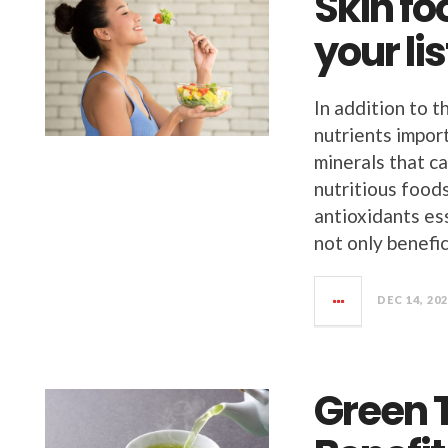
Skin fo
your lis
In addition to t
nutrients impor
minerals that c
nutritious foods
antioxidants ess
not only benefic
DEC 14, 20
Green 