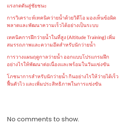
แรงกดดันสู่ชัยชนะ
การวิเคราะห์เทคนิคว่ายน้ำด้วยวิดีโอ มองเห็นข้อผิด
พลาดและพัฒนาความเร็วได้อย่างเป็นระบบ
เทคนิคการฝึกว่ายน้ำในที่สูง (Altitude Training) เพิ่ม
สมรรถภาพและความอึดสำหรับนักว่ายน้ำ
การวางแผนฤดูกาลว่ายน้ำ ออกแบบโปรแกรมฝึก
อย่างไรให้พัฒนาต่อเนื่องและพร้อมในวันแข่งขัน
โภชนาการสำหรับนักว่ายน้ำ กินอย่างไรให้ว่ายได้เร็ว
ฟื้นตัวไว และเพิ่มประสิทธิภาพในการแข่งขัน
No comments to show.