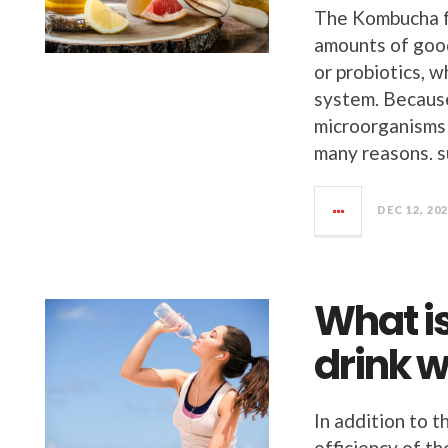
The Kombucha f
amounts of good
or probiotics, 
system. Because
microorganisms 
many reasons. s
DEC 12, 20
What is
drink 
In addition to 
efficiency of t