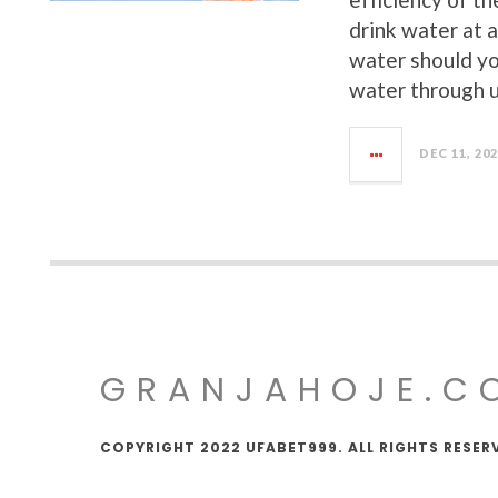
drink water at 
water should yo
water through u
DEC 11, 20
GRANJAHOJE.C
COPYRIGHT 2022 UFABET999. ALL RIGHTS RESER