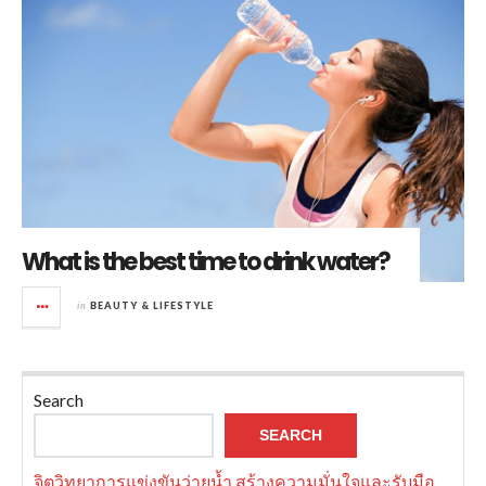
What is the best time to drink water?
in
BEAUTY & LIFESTYLE
Search
SEARCH
จิตวิทยาการแข่งขันว่ายน้ำ สร้างความมั่นใจและรับมือ