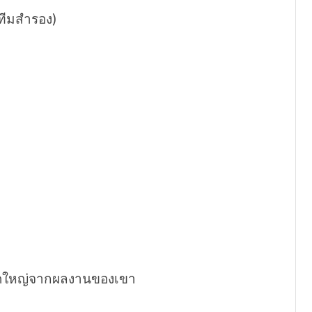
ทีมสำรอง)
มชุดใหญ่จากผลงานของเขา