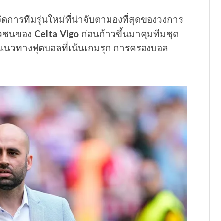
้จัดการทีมรุ่นใหม่ที่น่าจับตามองที่สุดของวงการ
าวชนของ
Celta Vigo
ก่อนก้าวขึ้นมาคุมทีมชุด
แนวทางฟุตบอลที่เน้นเกมรุก การครองบอล