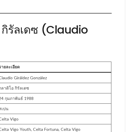
 กิรัลเดซ (Claudio
รายละเอียด
Claudio Giráldez González
กลาดิโอ กิรัลเดซ
24 กุมภาพันธ์ 1988
สเปน
Celta Vigo
Celta Vigo Youth, Celta Fortuna, Celta Vigo