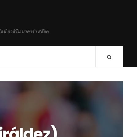
ลน์ คาสิโน บาคาร่า สล๊อต.
Giráldez)