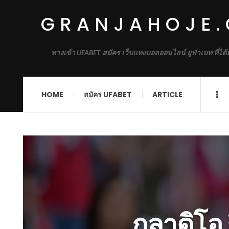
GRANJAHOJE
ทางเข้า UFABET สมัคร เว็บแทงบอลออนไลน์ ยูฟ่าเบท ที่ได
HOME
สมัคร UFABET
ARTICLE
กลาดิโอ 