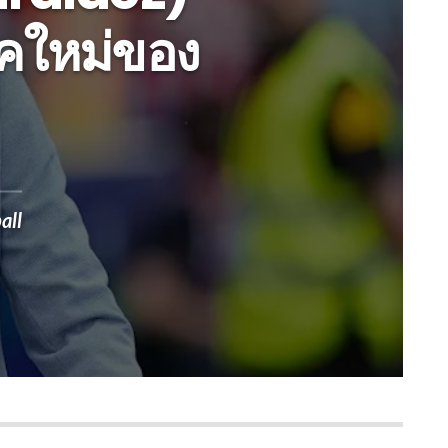
ยุคใหม่ของ
all