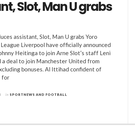
nt, Slot, Man U grabs
duces assistant, Slot, Man U grabs Yoro
 League Liverpool have officially announced
ohnny Heitinga to join Arne Slot’s staff Leni
 a deal to join Manchester United from
xcluding bonuses. Al Ittihad confident of
 for
4
in
SPORTNEWS AND FOOTBALL