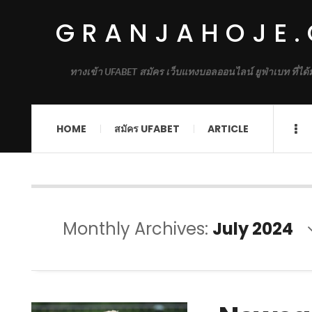
GRANJAHOJE
ทางเข้า UFABET สมัคร เว็บแทงบอลออนไลน์ ยูฟ่าเบท ที่ได
HOME
สมัคร UFABET
ARTICLE
Monthly Archives:
July 2024