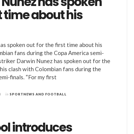
 Nunez has spoken
st time about his
s spoken out for the first time about his
mbian fans during the Copa America semi-
 striker Darwin Nunez has spoken out for the
 his clash with Colombian fans during the
i-finals. “For my first
4
in
SPORTNEWS AND FOOTBALL
ol introduces