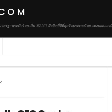
.COM
้มาตรฐานระดับโลก เว็บ UFABET มือถือ ที่ดีที่สุดในประเทศไทย แทงบอลออนไ