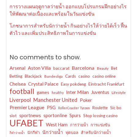
การวางแผนฤดูกาลว่ายน้ำ ออกแบบโปรแกรมฝึกอย่างไร
ให้พัฒนาต่อเนื่องและพร้อมในวันแข่งขัน
โภชนาการสำหรับนักว่ายน้ำ กินอย่างไรให้ว่ายได้เร็ว ฟื้น
ตัวไว และเพิ่มประสิทธิภาพในการแข่งขัน
No comments to show.
Arsenal
Aston Villa
Barcelona
baccarat
Bet
Beauty
Betting
Blackjack
Cards
casino
casino online
Bundesliga
Crystal Palace
Chelsea
Eintracht Frankfurt
Easy pokdeng
football
Inter Milan
Juventus
games
Lifestyle
healthy
Liverpool
Manchester United
Poker
Premier League
PSG
Roulette
Sic bo
RollerCoaster Tycoon
sportnews
sportonline
Spurs
slot
Stop lossing casino
UFABET
West Ham
การว่ายน้ำ
การแข่งขัน
นักว่ายน้ำ
สำหรับนักว่ายน้ำ
นักกีฬา
ฟุตบอล
กีฬาว่ายน้ำ