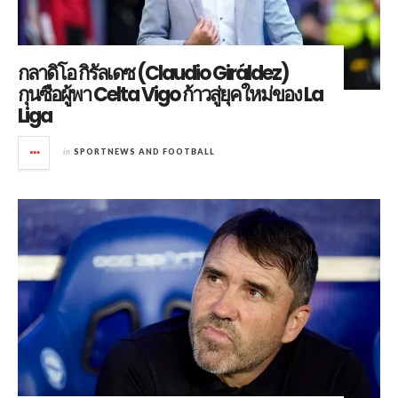
กลาดิโอ กิรัลเดซ (Claudio Giráldez)
กุนซือผู้พา Celta Vigo ก้าวสู่ยุคใหม่ของ La
Liga
in
SPORTNEWS AND FOOTBALL