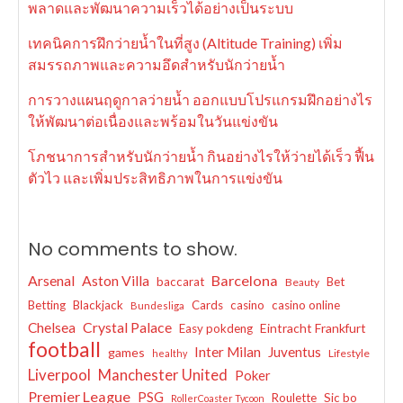
พลาดและพัฒนาความเร็วได้อย่างเป็นระบบ
เทคนิคการฝึกว่ายน้ำในที่สูง (Altitude Training) เพิ่ม
สมรรถภาพและความอึดสำหรับนักว่ายน้ำ
การวางแผนฤดูกาลว่ายน้ำ ออกแบบโปรแกรมฝึกอย่างไร
ให้พัฒนาต่อเนื่องและพร้อมในวันแข่งขัน
โภชนาการสำหรับนักว่ายน้ำ กินอย่างไรให้ว่ายได้เร็ว ฟื้น
ตัวไว และเพิ่มประสิทธิภาพในการแข่งขัน
No comments to show.
Arsenal
Aston Villa
Barcelona
baccarat
Bet
Beauty
Betting
Blackjack
Cards
casino
casino online
Bundesliga
Crystal Palace
Chelsea
Eintracht Frankfurt
Easy pokdeng
football
Inter Milan
Juventus
games
Lifestyle
healthy
Liverpool
Manchester United
Poker
Premier League
PSG
Roulette
Sic bo
RollerCoaster Tycoon