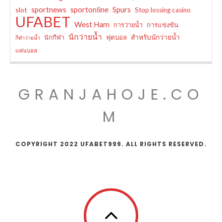
sportnews
sportonline
Spurs
slot
Stop lossing casino
UFABET
West Ham
การว่ายน้ำ
การแข่งขัน
นักว่ายน้ำ
สำหรับนักว่ายน้ำ
นักกีฬา
ฟุตบอล
กีฬาว่ายน้ำ
แฟนบอล
GRANJAHOJE.CO
M
COPYRIGHT 2022 UFABET999. ALL RIGHTS RESERVED.