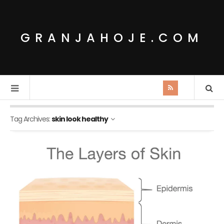
GRANJAHOJE.COM
Tag Archives:
skin look healthy