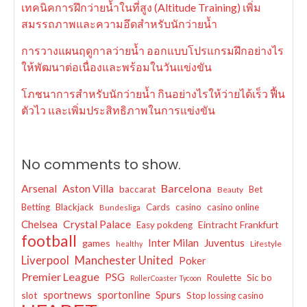
เทคนิคการฝึกว่ายน้ำในที่สูง (Altitude Training) เพิ่ม
สมรรถภาพและความอึดสำหรับนักว่ายน้ำ
การวางแผนฤดูกาลว่ายน้ำ ออกแบบโปรแกรมฝึกอย่างไร
ให้พัฒนาต่อเนื่องและพร้อมในวันแข่งขัน
โภชนาการสำหรับนักว่ายน้ำ กินอย่างไรให้ว่ายได้เร็ว ฟื้น
ตัวไว และเพิ่มประสิทธิภาพในการแข่งขัน
No comments to show.
Arsenal
Aston Villa
Barcelona
baccarat
Bet
Beauty
Betting
Blackjack
Cards
casino
casino online
Bundesliga
Crystal Palace
Chelsea
Eintracht Frankfurt
Easy pokdeng
football
Inter Milan
Juventus
games
Lifestyle
healthy
Liverpool
Manchester United
Poker
Premier League
PSG
Roulette
Sic bo
RollerCoaster Tycoon
sportnews
sportonline
Spurs
slot
Stop lossing casino