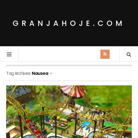
GRANJAHOJE.COM
Tag Archives:
Nausea