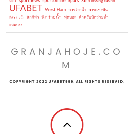
sportnews
sportonline
Spurs
slot
Stop lossing casino
UFABET
West Ham
การว่ายน้ำ
การแข่งขัน
นักว่ายน้ำ
สำหรับนักว่ายน้ำ
นักกีฬา
ฟุตบอล
กีฬาว่ายน้ำ
แฟนบอล
GRANJAHOJE.CO
M
COPYRIGHT 2022 UFABET999. ALL RIGHTS RESERVED.