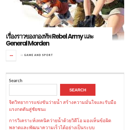
เรื่องราวของกองทัพ Rebel Army และ
General Morden
in
GAME AND SPORT
Search
SEARCH
จิตวิทยาการแข่งขันว่ายน้ำ สร้างความมั่นใจและรับมือ
แรงกดดันสู่ชัยชนะ
การวิเคราะห์เทคนิคว่ายน้ำด้วยวิดีโอ มองเห็นข้อผิด
พลาดและพัฒนาความเร็วได้อย่างเป็นระบบ