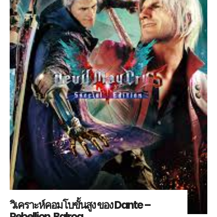
วิเคราะห์คอมโบขั้นสูง ของ Dante –
Rebellion, Balrog