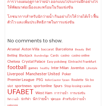
การวางแผนฤดูกาลว่ายน้ำ ออกแบบโปรแกรมฝึกอย่างไร
ให้พัฒนาต่อเนื่องและพร้อมในวันแข่งขัน
โภชนาการสำหรับนักว่ายน้ำ กินอย่างไรให้ว่ายได้เร็ว ฟื้น
ตัวไว และเพิ่มประสิทธิภาพในการแข่งขัน
No comments to show.
Arsenal
Aston Villa
Barcelona
baccarat
Bet
Beauty
Betting
Blackjack
Cards
casino
casino online
Bundesliga
Crystal Palace
Chelsea
Eintracht Frankfurt
Easy pokdeng
football
Inter Milan
Juventus
games
Lifestyle
healthy
Liverpool
Manchester United
Poker
Premier League
PSG
Roulette
Sic bo
RollerCoaster Tycoon
sportnews
sportonline
Spurs
slot
Stop lossing casino
UFABET
West Ham
การว่ายน้ำ
การแข่งขัน
นักว่ายน้ำ
สำหรับนักว่ายน้ำ
นักกีฬา
ฟุตบอล
กีฬาว่ายน้ำ
แฟนบอล