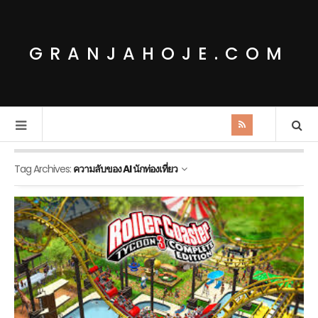
GRANJAHOJE.COM
Tag Archives:
ความลับของ AI นักท่องเที่ยว