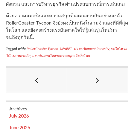
ผังสวน และการบริหารธุรกิจ ผ่านประสบการณ์การเล่นเกม
ด้วยความสมจริงและความสนุกที่ผสมผสานกันอย่างลงตัว
RollerCoaster Tycoon จึงยังคงเป็นหนึ่งในเกมจำลองที่ดีที่สุด
ในโลก และยังคงสร้างแรงบันดาลใจให้ผู้เล่นรุ่นใหม่มา
จนถึงทุกวันนี้.
Tagged with:
RollerCoaster Tycoon
,
UFABET
,
ค่า excitement intensity
,
รถไฟเหาะ
ไม้แบบคลาสสิก
,
แรงบันดาลใจจากสวนสนุกจริงทั่วโลก
Archives
July 2026
June 2026