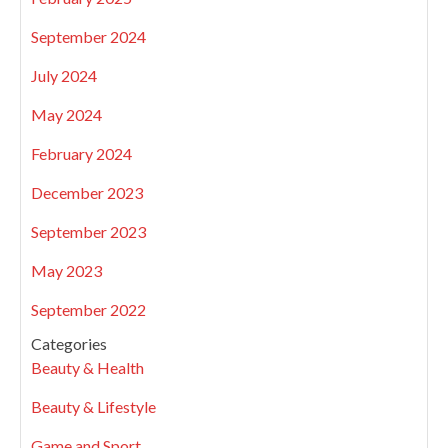
September 2024
July 2024
May 2024
February 2024
December 2023
September 2023
May 2023
September 2022
Categories
Beauty & Health
Beauty & Lifestyle
Game and Sport