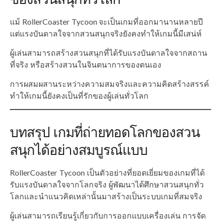
แม้ RollerCoaster Tycoon จะเป็นเกมที่ออกมานานหลายปี
แต่แรงบันดาลใจจากสวนสนุกจริงยังคงทำให้เกมนี้มีเสน่ห์
ผู้เล่นสามารถสร้างสวนสนุกที่ได้รับแรงบันดาลใจจากสถาน
ที่จริง หรือสร้างสวนในจินตนาการของตนเอง
การผสมผสานระหว่างความสมจริงและความคิดสร้างสรรค์
ทำให้เกมนี้ยังคงเป็นที่รักของผู้เล่นทั่วโลก
บทสรุป เกมที่ถ่ายทอดโลกของสวน
สนุกได้อย่างสมบูรณ์แบบ
RollerCoaster Tycoon เป็นตัวอย่างที่ยอดเยี่ยมของเกมที่ได้
รับแรงบันดาลใจจากโลกจริง ผู้พัฒนาได้ศึกษาสวนสนุกทั่ว
โลกและนำแนวคิดเหล่านั้นมาสร้างเป็นระบบเกมที่สมจริง
ผู้เล่นสามารถเรียนรู้เกี่ยวกับการออกแบบเครื่องเล่น การจัด