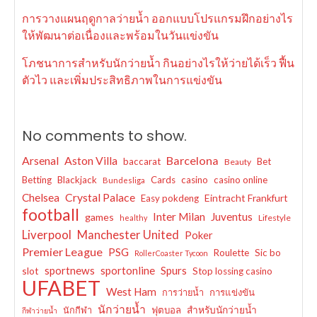
การวางแผนฤดูกาลว่ายน้ำ ออกแบบโปรแกรมฝึกอย่างไร
ให้พัฒนาต่อเนื่องและพร้อมในวันแข่งขัน
โภชนาการสำหรับนักว่ายน้ำ กินอย่างไรให้ว่ายได้เร็ว ฟื้น
ตัวไว และเพิ่มประสิทธิภาพในการแข่งขัน
No comments to show.
Arsenal
Aston Villa
Barcelona
baccarat
Bet
Beauty
Betting
Blackjack
Cards
casino
casino online
Bundesliga
Crystal Palace
Chelsea
Eintracht Frankfurt
Easy pokdeng
football
Inter Milan
Juventus
games
Lifestyle
healthy
Liverpool
Manchester United
Poker
Premier League
PSG
Roulette
Sic bo
RollerCoaster Tycoon
sportnews
sportonline
Spurs
slot
Stop lossing casino
UFABET
West Ham
การว่ายน้ำ
การแข่งขัน
นักว่ายน้ำ
สำหรับนักว่ายน้ำ
นักกีฬา
ฟุตบอล
กีฬาว่ายน้ำ