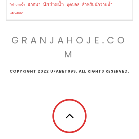
นักว่ายน้ำ
สำหรับนักว่ายน้ำ
นักกีฬา
ฟุตบอล
กีฬาว่ายน้ำ
แฟนบอล
GRANJAHOJE.CO
M
COPYRIGHT 2022 UFABET999. ALL RIGHTS RESERVED.