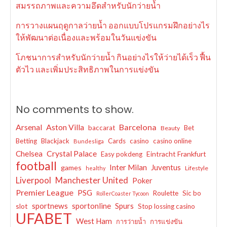
สมรรถภาพและความอึดสำหรับนักว่ายน้ำ
การวางแผนฤดูกาลว่ายน้ำ ออกแบบโปรแกรมฝึกอย่างไร
ให้พัฒนาต่อเนื่องและพร้อมในวันแข่งขัน
โภชนาการสำหรับนักว่ายน้ำ กินอย่างไรให้ว่ายได้เร็ว ฟื้น
ตัวไว และเพิ่มประสิทธิภาพในการแข่งขัน
No comments to show.
Arsenal
Aston Villa
Barcelona
baccarat
Bet
Beauty
Betting
Blackjack
Cards
casino
casino online
Bundesliga
Crystal Palace
Chelsea
Eintracht Frankfurt
Easy pokdeng
football
Inter Milan
Juventus
games
Lifestyle
healthy
Liverpool
Manchester United
Poker
Premier League
PSG
Roulette
Sic bo
RollerCoaster Tycoon
sportnews
sportonline
Spurs
slot
Stop lossing casino
UFABET
West Ham
การว่ายน้ำ
การแข่งขัน