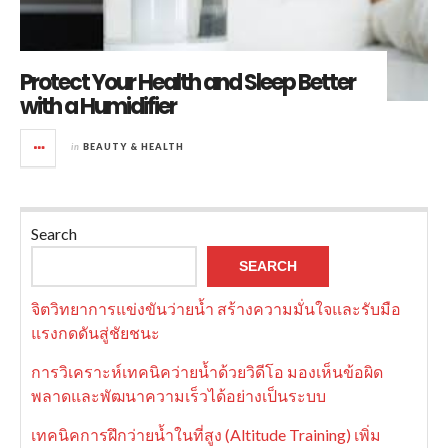
Protect Your Health and Sleep Better
with a Humidifier
in
BEAUTY & HEALTH
Search
SEARCH
จิตวิทยาการแข่งขันว่ายน้ำ สร้างความมั่นใจและรับมือ
แรงกดดันสู่ชัยชนะ
การวิเคราะห์เทคนิคว่ายน้ำด้วยวิดีโอ มองเห็นข้อผิด
พลาดและพัฒนาความเร็วได้อย่างเป็นระบบ
เทคนิคการฝึกว่ายน้ำในที่สูง (Altitude Training) เพิ่ม