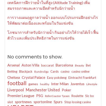
เทคนิคการฝึกว่ายน้ำในที่สูง (Altitude Training) เพิ่ม
สมรรถภาพและความอึดสำหรับนักว่ายน้ำ
การวางแผนฤดูกาลว่ายน้ำ ออกแบบโปรแกรมฝึกอย่างไร
ให้พัฒนาต่อเนื่องและพร้อมในวันแข่งขัน
โภชนาการสำหรับนักว่ายน้ำ กินอย่างไรให้ว่ายได้เร็ว ฟื้น
ตัวไว และเพิ่มประสิทธิภาพในการแข่งขัน
No comments to show.
Arsenal
Aston Villa
Barcelona
baccarat
Bet
Beauty
Betting
Blackjack
Cards
casino
casino online
Bundesliga
Crystal Palace
Chelsea
Eintracht Frankfurt
Easy pokdeng
football
Inter Milan
Juventus
games
Lifestyle
healthy
Liverpool
Manchester United
Poker
Premier League
PSG
Roulette
Sic bo
RollerCoaster Tycoon
sportnews
sportonline
Spurs
slot
Stop lossing casino