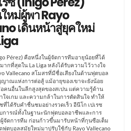
ปเรซ (Íñigo Pérez)
่นใหม่ผู้พา Rayo
o เดินหน้าสู่ยุคใหม่
Liga
go Pérez) คือหนึ่งในผู้จัดการทีมอายุน้อยที่ได้
ากที่สุดใน La Liga หลังได้รับความไว้วางใจ
yo Vallecano สโมสรที่มีชื่อเสียงในด้านฟุตบอล
ญญาณแห่งการต่อสู้ แม้อายุของเขาจะยังน้อย
นซือคนอื่นในลีกสูงสุดของสเปน แต่ความรู้ด้าน
้าใจเกม และความกล้าในการตัดสินใจ ทำให้
ที่ได้รับคำชื่นชมอย่างรวดเร็ว อีนีโก เปเรซ
บการณ์ทั้งในฐานะนักฟุตบอลอาชีพและการ
ผู้จัดการทีม ก่อนก้าวขึ้นมารับหน้าที่กุนซือเต็ม
ดฟุตบอลสมัยใหม่มาปรับใช้กับ Rayo Vallecano