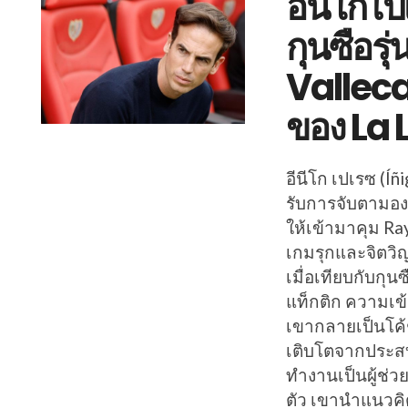
อีนีโก เ
กุนซือรุ
Vallecan
ของ La 
อีนีโก เปเรซ (Íñi
รับการจับตามองม
ให้เข้ามาคุม Ra
เกมรุกและจิตวิ
เมื่อเทียบกับกุ
แท็กติก ความเข
เขากลายเป็นโค้ช
เติบโตจากประส
ทำงานเป็นผู้ช่วย
ตัว เขานำแนวคิ