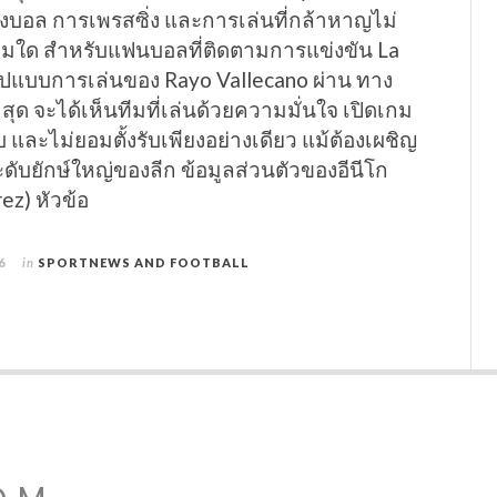
บอล การเพรสซิ่ง และการเล่นที่กล้าหาญไม่
นทีมใด สำหรับแฟนบอลที่ติดตามการแข่งขัน La
ูปแบบการเล่นของ Rayo Vallecano ผ่าน ทาง
สุด จะได้เห็นทีมที่เล่นด้วยความมั่นใจ เปิดเกม
บ และไม่ยอมตั้งรับเพียงอย่างเดียว แม้ต้องเผชิญ
ับยักษ์ใหญ่ของลีก ข้อมูลส่วนตัวของอีนีโก
ez) หัวข้อ
6
in
SPORTNEWS AND FOOTBALL