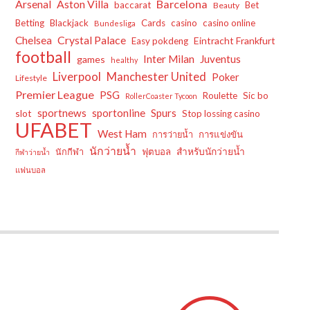
Arsenal
Aston Villa
Barcelona
baccarat
Bet
Beauty
Betting
Blackjack
Cards
casino
casino online
Bundesliga
Crystal Palace
Chelsea
Eintracht Frankfurt
Easy pokdeng
football
Inter Milan
Juventus
games
healthy
Liverpool
Manchester United
Poker
Lifestyle
Premier League
PSG
Roulette
Sic bo
RollerCoaster Tycoon
sportnews
sportonline
Spurs
slot
Stop lossing casino
UFABET
West Ham
การว่ายน้ำ
การแข่งขัน
นักว่ายน้ำ
สำหรับนักว่ายน้ำ
นักกีฬา
ฟุตบอล
กีฬาว่ายน้ำ
แฟนบอล