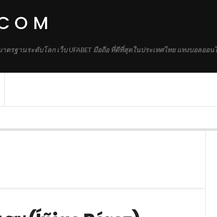
.COM
้มาตรฐานระดับโลก เว็บ UFABET มือถือ ที่ดีที่สุดในประเทศไทย แทงบอลออนไ