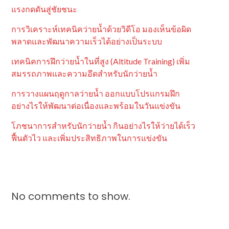
แรงกดดันสู่ชัยชนะ
การวิเคราะห์เทคนิคว่ายน้ำด้วยวิดีโอ มองเห็นข้อผิด
พลาดและพัฒนาความเร็วได้อย่างเป็นระบบ
เทคนิคการฝึกว่ายน้ำในที่สูง (Altitude Training) เพิ่ม
สมรรถภาพและความอึดสำหรับนักว่ายน้ำ
การวางแผนฤดูกาลว่ายน้ำ ออกแบบโปรแกรมฝึก
อย่างไรให้พัฒนาต่อเนื่องและพร้อมในวันแข่งขัน
โภชนาการสำหรับนักว่ายน้ำ กินอย่างไรให้ว่ายได้เร็ว
ฟื้นตัวไว และเพิ่มประสิทธิภาพในการแข่งขัน
No comments to show.