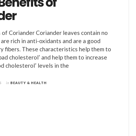
Benefits of
der
 of Coriander Coriander leaves contain no
 are rich in anti-oxidants and are a good
y fibers. These characteristics help them to
bad cholesterol’ and help them to increase
d cholesterol’ levels in the
5
in
BEAUTY & HEALTH