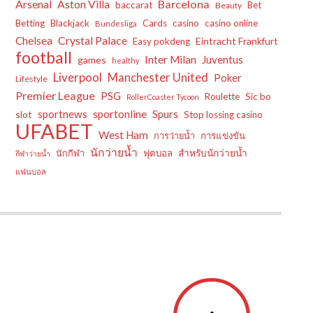
Arsenal
Aston Villa
Barcelona
baccarat
Bet
Beauty
Betting
Blackjack
Cards
casino
casino online
Bundesliga
Crystal Palace
Chelsea
Eintracht Frankfurt
Easy pokdeng
football
Inter Milan
Juventus
games
healthy
Liverpool
Manchester United
Poker
Lifestyle
Premier League
PSG
Roulette
Sic bo
RollerCoaster Tycoon
sportnews
sportonline
Spurs
slot
Stop lossing casino
UFABET
West Ham
การว่ายน้ำ
การแข่งขัน
นักว่ายน้ำ
สำหรับนักว่ายน้ำ
นักกีฬา
ฟุตบอล
กีฬาว่ายน้ำ
แฟนบอล