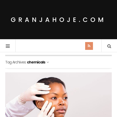
GRANJAHOJE.COM
Tag Archives:
chemicals