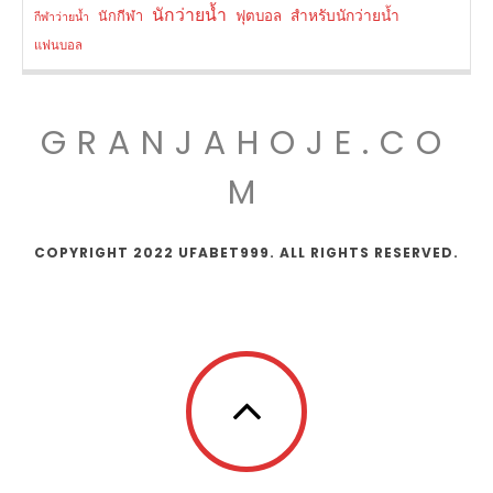
นักว่ายน้ำ
สำหรับนักว่ายน้ำ
นักกีฬา
ฟุตบอล
กีฬาว่ายน้ำ
แฟนบอล
GRANJAHOJE.CO
M
COPYRIGHT 2022 UFABET999. ALL RIGHTS RESERVED.