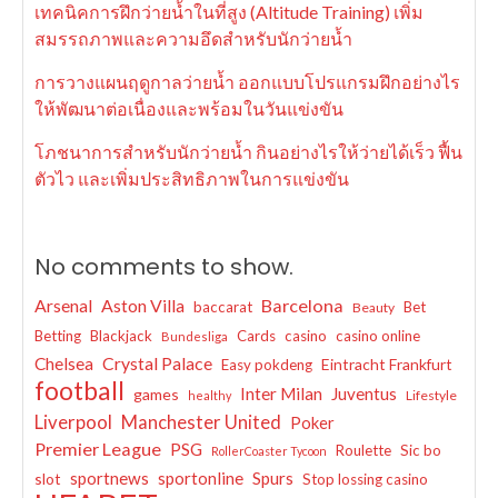
เทคนิคการฝึกว่ายน้ำในที่สูง (Altitude Training) เพิ่ม
สมรรถภาพและความอึดสำหรับนักว่ายน้ำ
การวางแผนฤดูกาลว่ายน้ำ ออกแบบโปรแกรมฝึกอย่างไร
ให้พัฒนาต่อเนื่องและพร้อมในวันแข่งขัน
โภชนาการสำหรับนักว่ายน้ำ กินอย่างไรให้ว่ายได้เร็ว ฟื้น
ตัวไว และเพิ่มประสิทธิภาพในการแข่งขัน
No comments to show.
Arsenal
Aston Villa
Barcelona
baccarat
Bet
Beauty
Betting
Blackjack
Cards
casino
casino online
Bundesliga
Crystal Palace
Chelsea
Eintracht Frankfurt
Easy pokdeng
football
Inter Milan
Juventus
games
Lifestyle
healthy
Liverpool
Manchester United
Poker
Premier League
PSG
Roulette
Sic bo
RollerCoaster Tycoon
sportnews
sportonline
Spurs
slot
Stop lossing casino