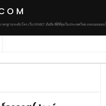
.COM
้มาตรฐานระดับโลก เว็บ UFABET มือถือ ที่ดีที่สุดในประเทศไทย แทงบอลออนไ