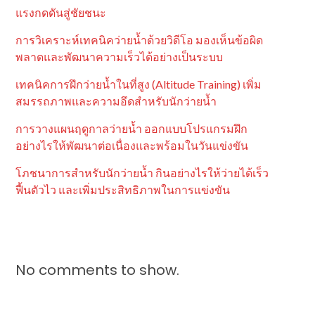
แรงกดดันสู่ชัยชนะ
การวิเคราะห์เทคนิคว่ายน้ำด้วยวิดีโอ มองเห็นข้อผิด
พลาดและพัฒนาความเร็วได้อย่างเป็นระบบ
เทคนิคการฝึกว่ายน้ำในที่สูง (Altitude Training) เพิ่ม
สมรรถภาพและความอึดสำหรับนักว่ายน้ำ
การวางแผนฤดูกาลว่ายน้ำ ออกแบบโปรแกรมฝึก
อย่างไรให้พัฒนาต่อเนื่องและพร้อมในวันแข่งขัน
โภชนาการสำหรับนักว่ายน้ำ กินอย่างไรให้ว่ายได้เร็ว
ฟื้นตัวไว และเพิ่มประสิทธิภาพในการแข่งขัน
No comments to show.