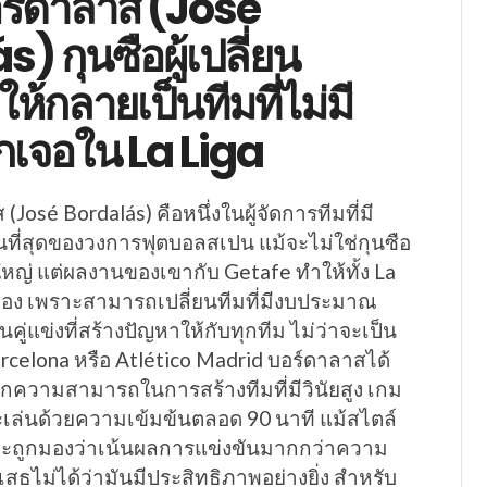
อร์ดาลาส (José
) กุนซือผู้เปลี่ยน
ห้กลายเป็นทีมที่ไม่มี
เจอใน La Liga
(José Bordalás) คือหนึ่งในผู้จัดการทีมที่มี
นที่สุดของวงการฟุตบอลสเปน แม้จะไม่ใช่กุนซือ
หญ่ แต่ผลงานของเขากับ Getafe ทำให้ทั้ง La
มอง เพราะสามารถเปลี่ยนทีมที่มีงบประมาณ
คู่แข่งที่สร้างปัญหาให้กับทุกทีม ไม่ว่าจะเป็น
rcelona หรือ Atlético Madrid บอร์ดาลาสได้
กความสามารถในการสร้างทีมที่มีวินัยสูง เกม
ะเล่นด้วยความเข้มข้นตลอด 90 นาที แม้สไตล์
ะถูกมองว่าเน้นผลการแข่งขันมากกว่าความ
เสธไม่ได้ว่ามันมีประสิทธิภาพอย่างยิ่ง สำหรับ