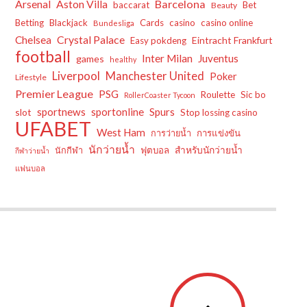
Arsenal
Aston Villa
Barcelona
baccarat
Bet
Beauty
Betting
Blackjack
Cards
casino
casino online
Bundesliga
Crystal Palace
Chelsea
Eintracht Frankfurt
Easy pokdeng
football
Inter Milan
Juventus
games
healthy
Liverpool
Manchester United
Poker
Lifestyle
Premier League
PSG
Roulette
Sic bo
RollerCoaster Tycoon
sportnews
sportonline
Spurs
slot
Stop lossing casino
UFABET
West Ham
การว่ายน้ำ
การแข่งขัน
นักว่ายน้ำ
สำหรับนักว่ายน้ำ
นักกีฬา
ฟุตบอล
กีฬาว่ายน้ำ
แฟนบอล