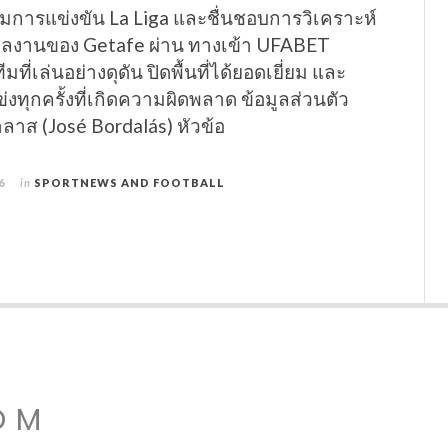
มการแข่งขัน La Liga และชื่นชอบการวิเคราะห์
ผลงานของ Getafe ผ่าน ทางเข้า UFABET
ีมที่เล่นอย่างดุดัน ปิดพื้นที่ได้ยอดเยี่ยม และ
่งทุกครั้งที่เกิดความผิดพลาด ข้อมูลส่วนตัว
ลาส (José Bordalás) หัวข้อ
6
in
SPORTNEWS AND FOOTBALL
OM