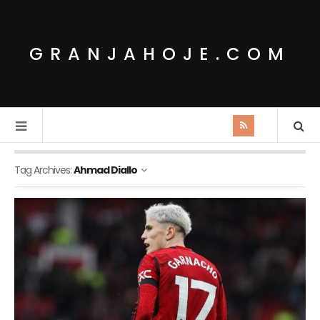
GRANJAHOJE.COM
Tag Archives:
Ahmad Diallo