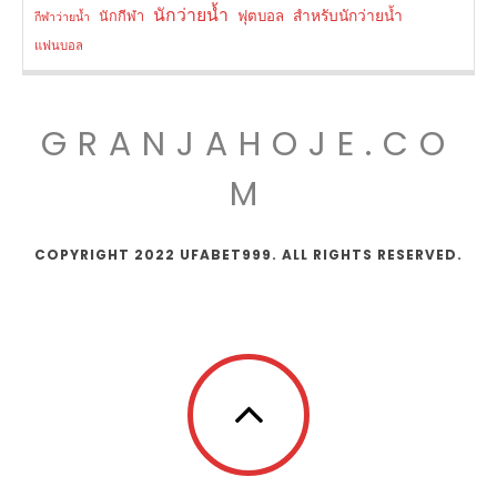
นักว่ายน้ำ
สำหรับนักว่ายน้ำ
นักกีฬา
ฟุตบอล
กีฬาว่ายน้ำ
แฟนบอล
GRANJAHOJE.CO
M
COPYRIGHT 2022 UFABET999. ALL RIGHTS RESERVED.