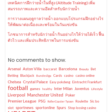
เทคนิคการฝึกว่ายน้ำในที่สูง (Altitude Training) เพิ่ม
สมรรถภาพและความอึดสำหรับนักว่ายน้ำ
การวางแผนฤดูกาลว่ายน้ำ ออกแบบโปรแกรมฝึกอย่างไร
ให้พัฒนาต่อเนื่องและพร้อมในวันแข่งขัน
โภชนาการสำหรับนักว่ายน้ำ กินอย่างไรให้ว่ายได้เร็ว ฟื้น
ตัวไว และเพิ่มประสิทธิภาพในการแข่งขัน
No comments to show.
Arsenal
Aston Villa
Barcelona
baccarat
Bet
Beauty
Betting
Blackjack
Cards
casino
casino online
Bundesliga
Crystal Palace
Chelsea
Eintracht Frankfurt
Easy pokdeng
football
Inter Milan
Juventus
games
Lifestyle
healthy
Liverpool
Manchester United
Poker
Premier League
PSG
Roulette
Sic bo
RollerCoaster Tycoon
sportnews
sportonline
Spurs
slot
Stop lossing casino