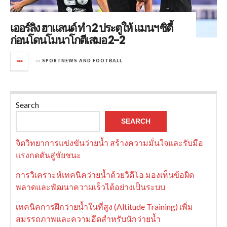
เออร์ลิง ฮาแลนด์ ทำ 2 ประตูให้ แมนฯ ซิตี้
ก่อนโดนโมนาโกตีเสมอ 2-2
in
SPORTNEWS AND FOOTBALL
Search
SEARCH
จิตวิทยาการแข่งขันว่ายน้ำ สร้างความมั่นใจและรับมือ
แรงกดดันสู่ชัยชนะ
การวิเคราะห์เทคนิคว่ายน้ำด้วยวิดีโอ มองเห็นข้อผิด
พลาดและพัฒนาความเร็วได้อย่างเป็นระบบ
เทคนิคการฝึกว่ายน้ำในที่สูง (Altitude Training) เพิ่ม
สมรรถภาพและความอึดสำหรับนักว่ายน้ำ