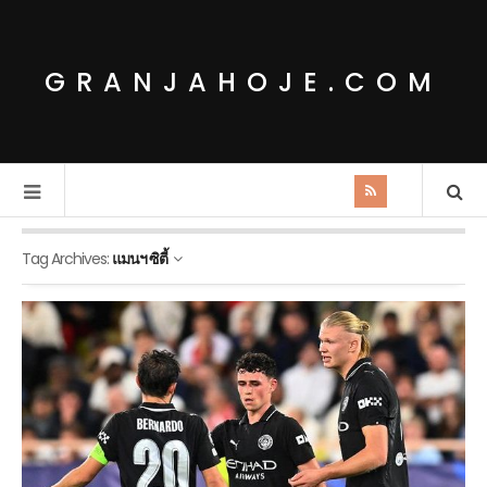
GRANJAHOJE.COM
Tag Archives:
แมนฯ ซิตี้