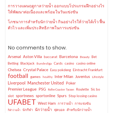
การวางแผนฤดูกาลว่ายน้ำ ออกแบบโปรแกรมฝึกอย่างไร
ให้พัฒนาต่อเนื่องและพร้อมในวันแข่งขัน
โภชนาการสำหรับนักว่ายน้ำ กินอย่างไรให้ว่ายได้เร็ว ฟื้น
ตัวไว และเพิ่มประสิทธิภาพในการแข่งขัน
No comments to show.
Arsenal
Aston Villa
Barcelona
baccarat
Bet
Beauty
Betting
Blackjack
Cards
casino
casino online
Bundesliga
Crystal Palace
Chelsea
Eintracht Frankfurt
Easy pokdeng
football
Inter Milan
Juventus
games
Lifestyle
healthy
Liverpool
Manchester United
Poker
Premier League
PSG
Roulette
Sic bo
RollerCoaster Tycoon
sportnews
sportonline
Spurs
slot
Stop lossing casino
UFABET
West Ham
การว่ายน้ำ
การแข่งขัน
นักว่ายน้ำ
สำหรับนักว่ายน้ำ
นักกีฬา
ฟุตบอล
กีฬาว่ายน้ำ