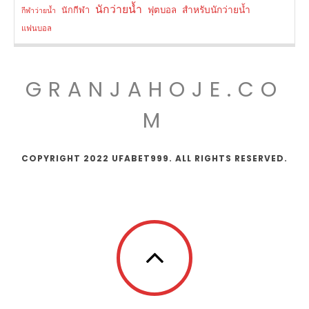
นักว่ายน้ำ
สำหรับนักว่ายน้ำ
นักกีฬา
ฟุตบอล
กีฬาว่ายน้ำ
แฟนบอล
GRANJAHOJE.CO
M
COPYRIGHT 2022 UFABET999. ALL RIGHTS RESERVED.